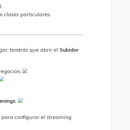
l.
n clases particulares.
gar, tendrás que abrir el
Subidor
vegación.
amings
:
o para configurar el streaming: