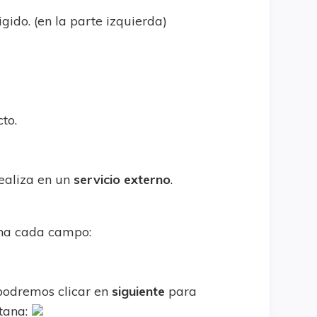
gido. (en la parte izquierda)
cto.
realiza en un
servicio externo
.
lena cada campo:
podremos clicar en
siguiente
para
ntana: